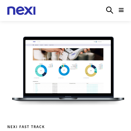
LÖSUNGEN
BRANCHEN
PARTNER
SERVICE
ONL
LOGIN
NEXI FAST TRACK