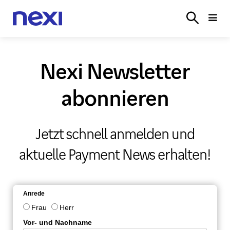
LÖSUNGEN
BRANCHEN
PARTNER
SERVICE
ONL
LOGIN
Nexi Newsletter
abonnieren
Jetzt schnell anmelden und
aktuelle Payment News erhalten!
Anrede
Frau
Herr
Vor- und Nachname