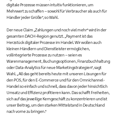
digitale Prozesse müssen intuitiv funktionieren, um
Mehrwert zu schaffen – sowohl für Verbraucher als auch für
Händler jeder Größe“, so Wahl.
Der neue Claim „Zahlungen und noch viel mehr“ wird in der
gesamten DACH-Region genutzt. „Payment ist das
Herzstück digitaler Prozesse im Handel. Wir wollen auch
kleinen Händlern und Dienstleister ermöglichen,
vollintegrierte Prozesse zu nutzen – seien es
Warenmanagement, Buchungsoptionen, Finanzbuchhaltung
oder Data-Analytics für neue Marketingstrategien“, sagt
Wahl. „All das geht bereits heute mit unseren Lösungen für
den POS, für den E-Commerce und für den Omnichannel-
Handel so einfach und schnell, dass davon jeder hinsichtlich
Umsatz und Effizienz profitieren kann. Das schafft Freiheiten,
sich auf das jeweilige Kerngeschäft zu konzentrieren und ist
unser Beitrag, um den starken Mittelstand in Deutschland
nach vorne zu bringen.“