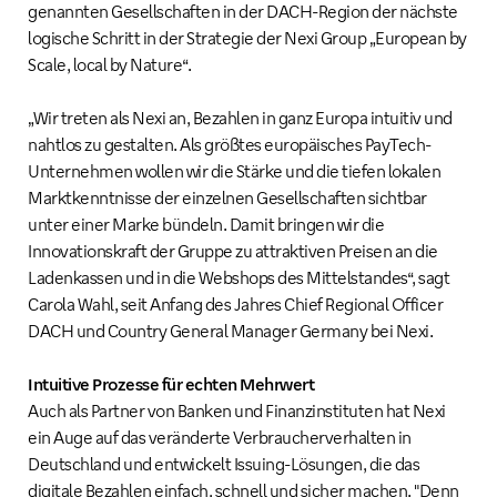
genannten Gesellschaften in der DACH-Region der nächste
logische Schritt in der Strategie der Nexi Group „European by
Scale, local by Nature“.
„Wir treten als Nexi an, Bezahlen in ganz Europa intuitiv und
nahtlos zu gestalten. Als größtes europäisches PayTech-
Unternehmen wollen wir die Stärke und die tiefen lokalen
Marktkenntnisse der einzelnen Gesellschaften sichtbar
unter einer Marke bündeln. Damit bringen wir die
Innovationskraft der Gruppe zu attraktiven Preisen an die
Ladenkassen und in die Webshops des Mittelstandes“, sagt
Carola Wahl, seit Anfang des Jahres Chief Regional Officer
DACH und Country General Manager Germany bei Nexi.
Intuitive Prozesse für echten Mehrwert
Auch als Partner von Banken und Finanzinstituten hat Nexi
ein Auge auf das veränderte Verbraucherverhalten in
Deutschland und entwickelt Issuing-Lösungen, die das
digitale Bezahlen einfach, schnell und sicher machen. "Denn