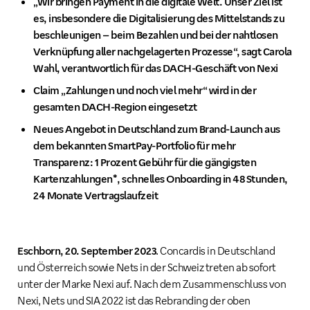
„Wir bringen Payment in die digitale Welt. Unser Ziel ist
es, insbesondere die Digitalisierung des Mittelstands zu
beschleunigen – beim Bezahlen und bei der nahtlosen
Verknüpfung aller nachgelagerten Prozesse“, sagt Carola
Wahl, verantwortlich für das DACH-Geschäft von Nexi
Claim „Zahlungen und noch viel mehr“ wird in der
gesamten DACH-Region eingesetzt
Neues Angebot in Deutschland zum Brand-Launch aus
dem bekannten SmartPay-Portfolio für mehr
Transparenz: 1 Prozent Gebühr für die gängigsten
Kartenzahlungen*, schnelles Onboarding in 48 Stunden,
24 Monate Vertragslaufzeit
Eschborn, 20. September 2023
. Concardis in Deutschland
und Österreich sowie Nets in der Schweiz treten ab sofort
unter der Marke Nexi auf. Nach dem Zusammenschluss von
Nexi, Nets und SIA 2022 ist das Rebranding der oben