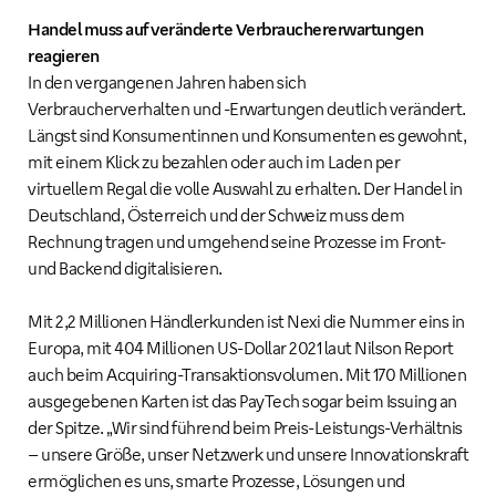
Handel muss auf veränderte Verbrauchererwartungen
reagieren
In den vergangenen Jahren haben sich
Verbraucherverhalten und -Erwartungen deutlich verändert.
Längst sind Konsumentinnen und Konsumenten es gewohnt,
mit einem Klick zu bezahlen oder auch im Laden per
virtuellem Regal die volle Auswahl zu erhalten. Der Handel in
Deutschland, Österreich und der Schweiz muss dem
Rechnung tragen und umgehend seine Prozesse im Front-
und Backend digitalisieren.
Mit 2,2 Millionen Händlerkunden ist Nexi die Nummer eins in
Europa, mit 404 Millionen US-Dollar 2021 laut Nilson Report
auch beim Acquiring-Transaktionsvolumen. Mit 170 Millionen
ausgegebenen Karten ist das PayTech sogar beim Issuing an
der Spitze. „Wir sind führend beim Preis-Leistungs-Verhältnis
– unsere Größe, unser Netzwerk und unsere Innovationskraft
ermöglichen es uns, smarte Prozesse, Lösungen und