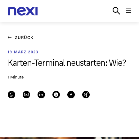
LÖSUNGEN
BRANCHEN
PARTNER
SERVICE
ONL
LOGIN
ZURÜCK
19 MÄRZ 2023
Karten-Terminal neustarten: Wie?
1 Minute