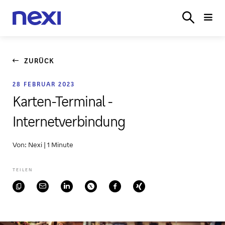
LÖSUNGEN
BRANCHEN
PARTNER
SERVICE
ONL
LOGIN
ZURÜCK
28 FEBRUAR 2023
Karten-Terminal -
Internetverbindung
Von: Nexi
|
1 Minute
TEILEN