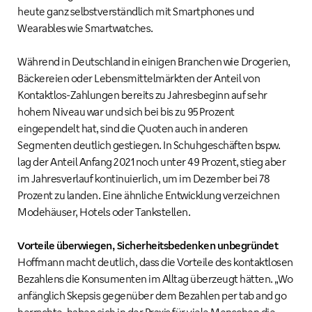
heute ganz selbstverständlich mit Smartphones und
Wearables wie Smartwatches.
Während in Deutschland in einigen Branchen wie Drogerien,
Bäckereien oder Lebensmittelmärkten der Anteil von
Kontaktlos-Zahlungen bereits zu Jahresbeginn auf sehr
hohem Niveau war und sich bei bis zu 95 Prozent
eingependelt hat, sind die Quoten auch in anderen
Segmenten deutlich gestiegen. In Schuhgeschäften bspw.
lag der Anteil Anfang 2021 noch unter 49 Prozent, stieg aber
im Jahresverlauf kontinuierlich, um im Dezember bei 78
Prozent zu landen. Eine ähnliche Entwicklung verzeichnen
Modehäuser, Hotels oder Tankstellen.
Vorteile überwiegen, Sicherheitsbedenken unbegründet
Hoffmann macht deutlich, dass die Vorteile des kontaktlosen
Bezahlens die Konsumenten im Alltag überzeugt hätten. „Wo
anfänglich Skepsis gegenüber dem Bezahlen per tab and go
herrschte, haben sich in der Praxis für viele Menschen die