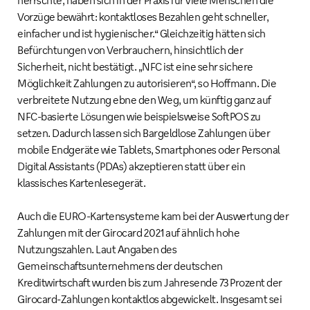
Vorzüge bewährt: kontaktloses Bezahlen geht schneller,
einfacher und ist hygienischer.“ Gleichzeitig hätten sich
Befürchtungen von Verbrauchern, hinsichtlich der
Sicherheit, nicht bestätigt. „NFC ist eine sehr sichere
Möglichkeit Zahlungen zu autorisieren“, so Hoffmann. Die
verbreitete Nutzung ebne den Weg, um künftig ganz auf
NFC-basierte Lösungen wie beispielsweise SoftPOS zu
setzen. Dadurch lassen sich Bargeldlose Zahlungen über
mobile Endgeräte wie Tablets, Smartphones oder Personal
Digital Assistants (PDAs) akzeptieren statt über ein
klassisches Kartenlesegerät.
Auch die EURO-Kartensysteme kam bei der Auswertung der
Zahlungen mit der Girocard 2021 auf ähnlich hohe
Nutzungszahlen. Laut Angaben des
Gemeinschaftsunternehmens der deutschen
Kreditwirtschaft wurden bis zum Jahresende 73 Prozent der
Girocard-Zahlungen kontaktlos abgewickelt. Insgesamt sei