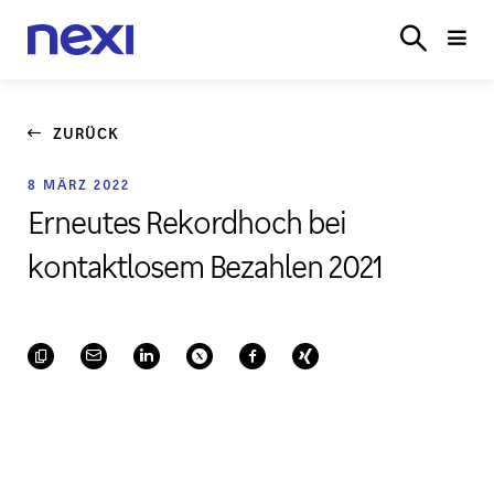
LÖSUNGEN
BRANCHEN
PARTNER
SERVICE
ONL
LOGIN
ZURÜCK
8 MÄRZ 2022
Erneutes Rekordhoch bei
kontaktlosem Bezahlen 2021