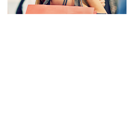
Smarter Kartenleser mit Belegdrucker für kleine
Läden
Schickes Nexi SmartPOS - mit Belegdrucker, 4G und
WLAN inkl. Multinetz-Mobilfunkkarte. Akzeptanz aller
relevanten Zahlarten.
ZUM ANGEBOT