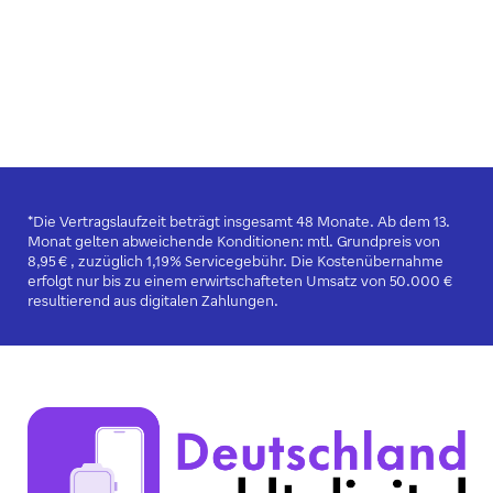
*Die Vertragslaufzeit beträgt insgesamt 48 Monate. Ab dem 13.
Monat gelten abweichende Konditionen: mtl. Grundpreis von
8,95 € , zuzüglich 1,19% Servicegebühr. Die Kostenübernahme
erfolgt nur bis zu einem erwirtschafteten Umsatz von 50.000 €
resultierend aus digitalen Zahlungen.