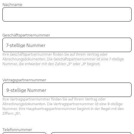
Nachname
Geschäftspartnernummer
Ihre Geschäftspartnernummer finden Sie auf Ihrem Vertrag oder
Abrechnungsdokumenten. Die Geschäftspartnernummer ist eine 7-stellige
Nummer, die entweder mit den Zahlen „5“ oder „6“ beginnt.
Vetragspartnernummer
Ihre Vertragspartnernummer finden Sie auf Ihrem Vertrag oder
Abrechnungsdokumenten. Die Vertragspartnernummer ist eine 9-stellige
Nummer. Ihre Hauptvertragspartnernummer beginnt in der Regel mit den
Ziffern „15“.
Telefonnummer