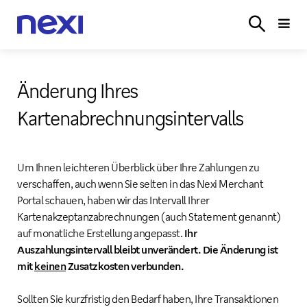
LÖSUNGEN
BRANCHEN
PARTNER
SERVICE
ONL
LOGIN
Änderung Ihres
Kartenabrechnungsintervalls
Um Ihnen leichteren Überblick über Ihre Zahlungen zu
verschaffen, auch wenn Sie selten in das Nexi Merchant
Portal schauen, haben wir das Intervall Ihrer
Kartenakzeptanzabrechnungen (auch Statement genannt)
auf monatliche Erstellung angepasst.
Ihr
Auszahlungsintervall bleibt unverändert. Die Änderung ist
mit
keinen
Zusatzkosten verbunden.
Sollten Sie kurzfristig den Bedarf haben, Ihre Transaktionen