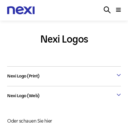
LÖSUNGEN
BRANCHEN
PARTNER
SERVICE
ONL
LOGIN
Nexi Logos
Nexi Logo (Print)
Nexi CMYK, 300 dpi, ai
Nexi Logo (Web)
Download Logo
Nexi RGB, 75 dpi, png
Oder schauen Sie hier
Download Logo