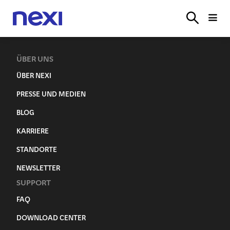
LÖSUNGEN
BRANCHEN
PARTNER
SERVICE
ONL
LOGIN
ÜBER UNS
ÜBER NEXI
PRESSE UND MEDIEN
BLOG
KARRIERE
STANDORTE
NEWSLETTER
SUPPORT
FAQ
DOWNLOAD CENTER