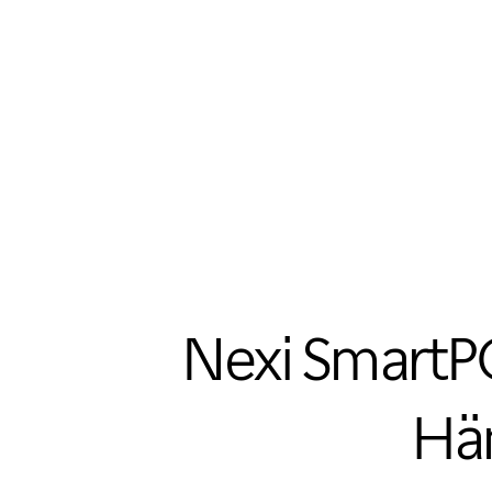
Nexi SmartPO
Hän